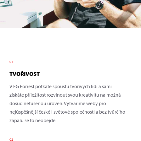
01
TVOŘIVOST
V FG Forrest potkáte spoustu tvořivých lidí a sami
získáte příležitost rozvinout svou kreativitu na možná
dosud netušenou úroveň. Vytváříme weby pro
nejúspěšnější české i světové společnosti a bez tvůrčího
zápalu se to neobejde.
02