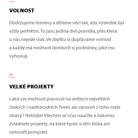
VOLNOST
Dodržujeme termíny a děláme věci tak, aby výsledek byl
vždy perfektní. To jsou jediná dvě pravidla, přes která
u nás nejede vlak. Ve zbytku si dopřáváme volnost
a každý má možnost domluvit si podmínky, jaké mu
vyhovují.
03
VELKÉ PROJEKTY
Láká vás možnost pracovat na webech největších
českých i nadnárodních firem, ale zároveň z toho máte
obavy? Nebojte! Všechno se včas naučíte a nakonec
zvládnete projekty, na které byste si dřív třeba ani
netroufli pomyslet.