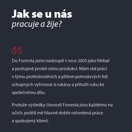
Jak se u nás
pracuje a žije?
se mé
es“.
 jako
Do Forresta jsem nastoupil v roce 2003 jako Webař
někdy
ždý
nších
a postupně prošel celou produkcí. Mám rád práci
je na
zii.
 občas
idi
í
aždý
v týmu profesionálních a přitom pohodových lidí
k
okolo
čuchla
mám
schopných vyhrnout si rukávy a přiložit ruku ke
 občas
tní
žu –
společnému dílu.
afe.
jsem
tu umí
Protože výsledky činnosti Forresta jsou každému na
áročné
ečně
očích, potěší mě hlavně dobře odvedená práce
a
i může
ní
i
a spokojený klient.
vní,
vka.
tské