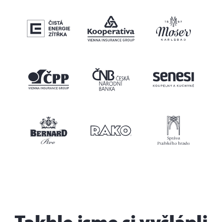
Takhle jsme si vyšlápli